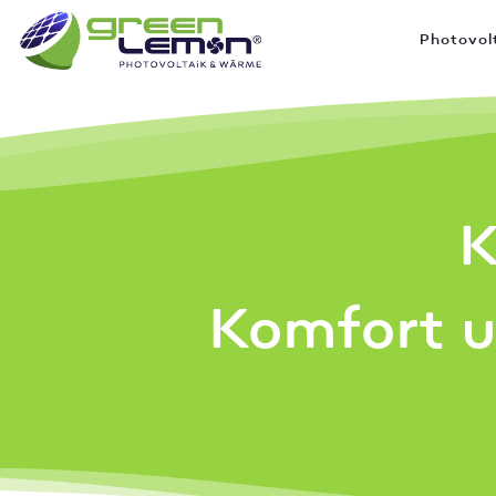
Photovol
K
Komfort u