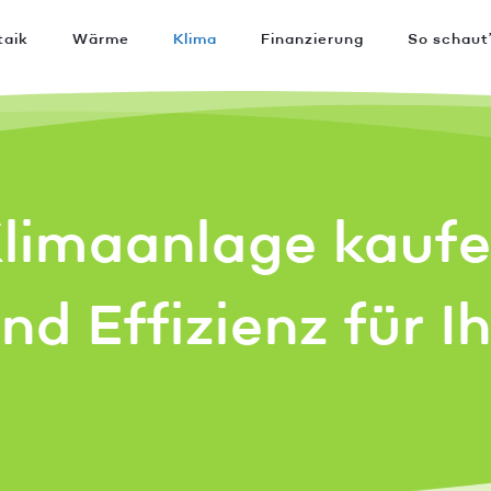
taik
Wärme
Klima
Finanzierung
So schaut
limaanlage kauf
nd Effizienz für I